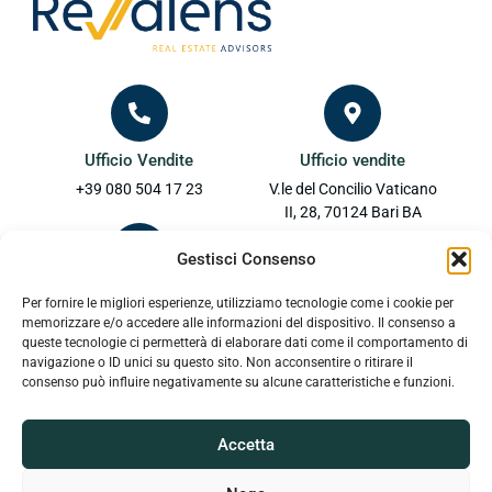
Ufficio Vendite
Ufficio vendite
+39 080 504 17 23
V.le del Concilio Vaticano
II, 28, 70124 Bari BA
Via Nicolò Putignani, 50,
Gestisci Consenso
70121 Bari BA
Ufficio Vendite
Per fornire le migliori esperienze, utilizziamo tecnologie come i cookie per
memorizzare e/o accedere alle informazioni del dispositivo. Il consenso a
+39 389 796 90 44
queste tecnologie ci permetterà di elaborare dati come il comportamento di
navigazione o ID unici su questo sito. Non acconsentire o ritirare il
consenso può influire negativamente su alcune caratteristiche e funzioni.
Email
Accetta
info@revalens.it